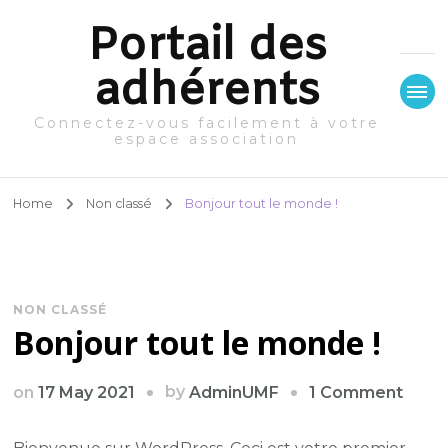
Portail des
adhérents
Connectez-vous facilement à votre
espace association
Home
Non classé
Bonjour tout le monde !
NON CLASSÉ
Bonjour tout le monde !
on
by
on
17 May 2021
1 Comment
AdminUMF
Bonj
tout