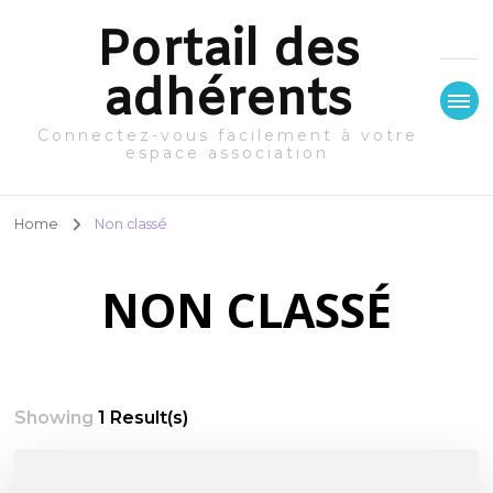
Portail des
adhérents
Connectez-vous facilement à votre
espace association
Home
Non classé
NON CLASSÉ
Showing
1 Result(s)